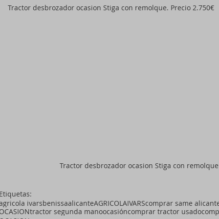
Tractor desbrozador ocasion Stiga con remolque. Precio 2.750€
Tractor desbrozador ocasion Stiga con remolque.
Etiquetas:
agricola ivars
benissa
alicante
AGRICOLAIVARS
comprar same alicante
OCASION
tractor segunda mano
ocasión
comprar tractor usado
compr