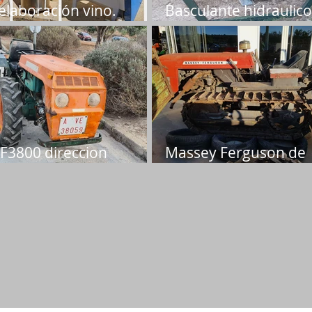
 elaboración vino.
Basculante hidraulico
cio 750 €
Precio 2.500 €
 F3800 direccion
Massey Ferguson de
raulica. Precio 7.500€
cadenas. Precio 4.500