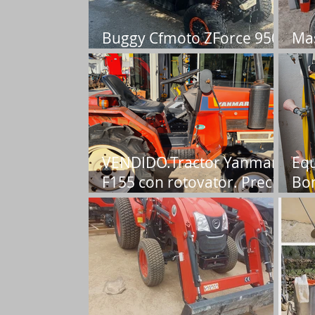
Buggy Cfmoto ZForce 950-
Mas
4. Precio 13.950€
Pre
VENDIDO.Tractor Yanmar
Equ
F155 con rotovator. Precio
Bom
4.500€
Viñ
1.