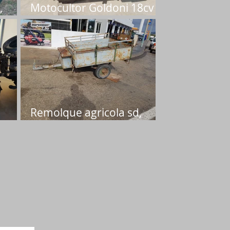
,
Motocultor Goldoni 18cv
ocasión 2.200 €
Remolque agricola sd,
 €
Precio 150€