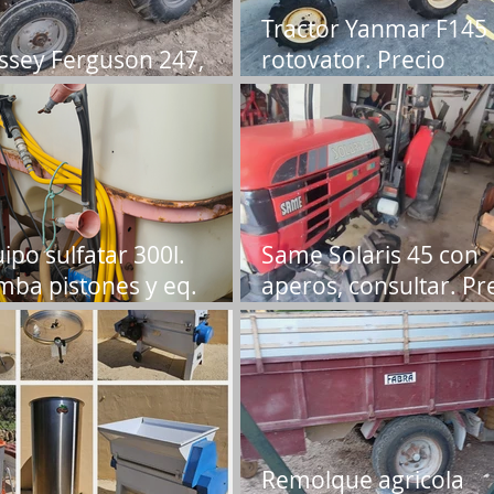
Tractor Yanmar F145
sey Ferguson 247,
rotovator. Precio
cio 4.500€ VENDIDO
4.950+iva.
ipo sulfatar 300l.
Same Solaris 45 con
ba pistones y eq.
aperos, consultar. Pr
a. Precio
15.000 €
000€.VENDIDO.
Remolque agricola