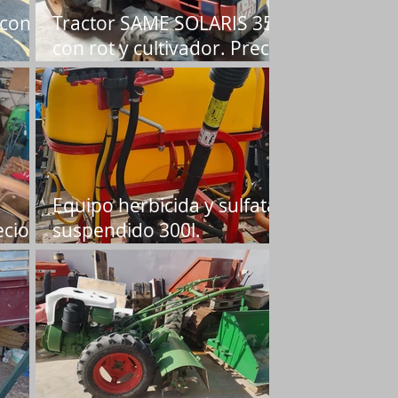
 con
Tractor SAME SOLARIS 35
con rot y cultivador. Precio
10.000 €
Equipo herbicida y sulfatar
ecio
suspendido 300l.
Seminuevo