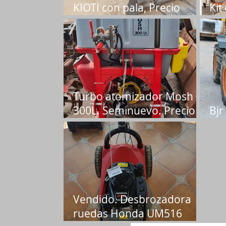
KIOTI con pala, Precio
Kit
23.000€. seminuevo.
Pre
Turbo atomizador Mosh
300L. Seminuevo. Precio
Bjr
2.500€
hid
Vendido. Desbrozadora
ruedas Honda UM516