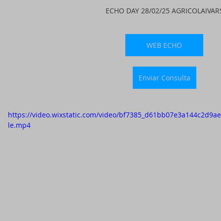
ECHO DAY 28/02/25 AGRICOLAIVAR
WEB ECHO
Enviar Consulta
https://video.wixstatic.com/video/bf7385_d61bb07e3a144c2d9
le.mp4