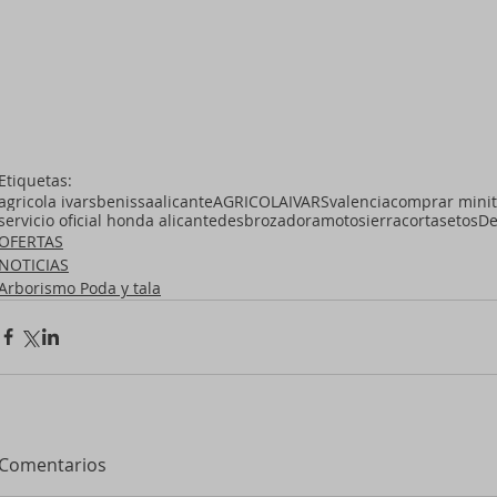
Etiquetas:
agricola ivars
benissa
alicante
AGRICOLAIVARS
valencia
comprar minit
servicio oficial honda alicante
desbrozadora
motosierra
cortasetos
De
OFERTAS
NOTICIAS
Arborismo Poda y tala
Comentarios