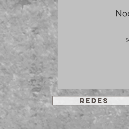
Noc
S
REDES