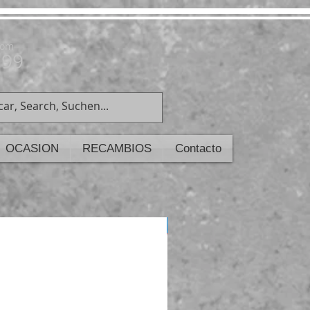
com
199
OCASION
RECAMBIOS
Contacto
ULTIMAS UNIDADES