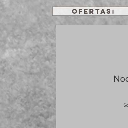
OFERTAS:
Noc
So