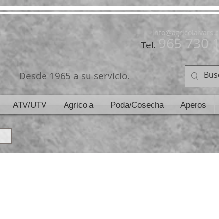
info@agricolaivars.
965 730 
Tel:
Desde 1965 a su servicio.
ATV/UTV
Agricola
Poda/Cosecha
Aperos