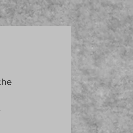
che
.