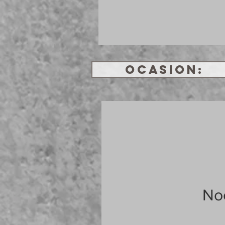
OCASION:
Noc