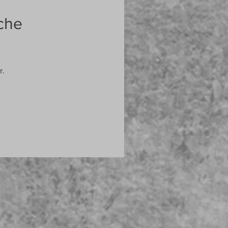
che
r.