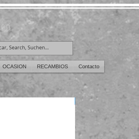
com
199
OCASION
RECAMBIOS
Contacto
ULTIMAS UNIDADES