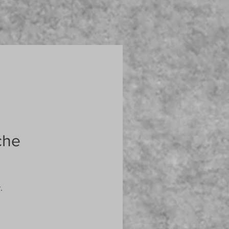
che
.