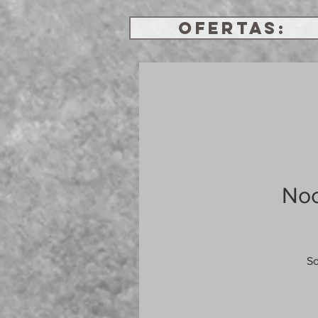
OFERTAS:
Noc
So