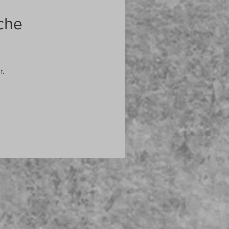
che
r.