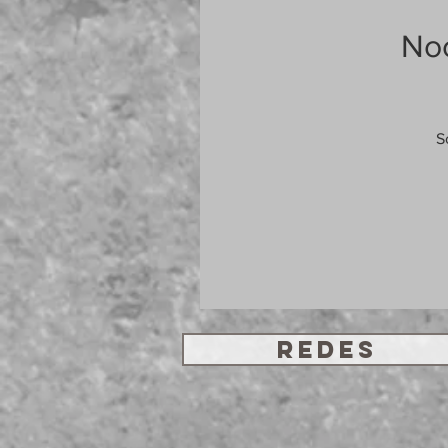
Noc
S
REDES