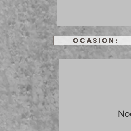
OCASION:
Noc