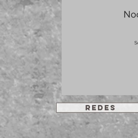
Noc
S
REDES