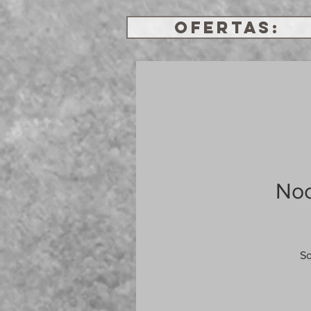
OFERTAS:
Noc
So