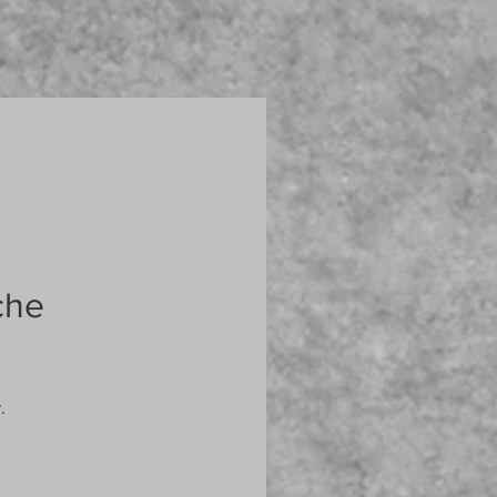
che
.