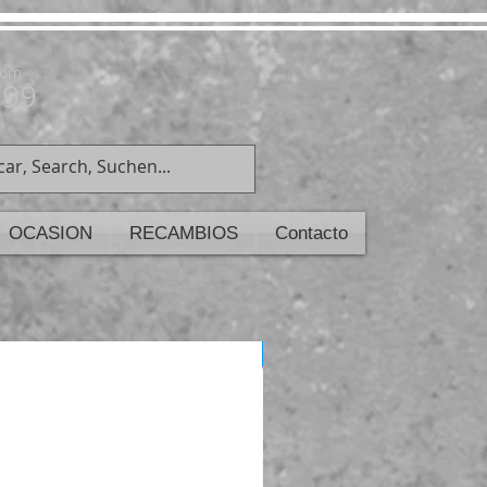
com
199
OCASION
RECAMBIOS
Contacto
ULTIMAS UNIDADES