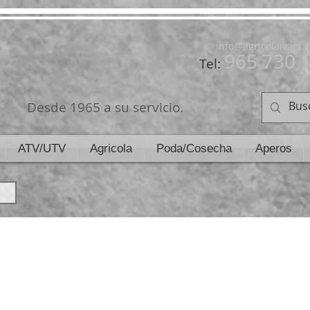
info@agricolaivars.
965 730 
Tel:
Desde 1965 a su servicio.
ATV/UTV
Agricola
Poda/Cosecha
Aperos