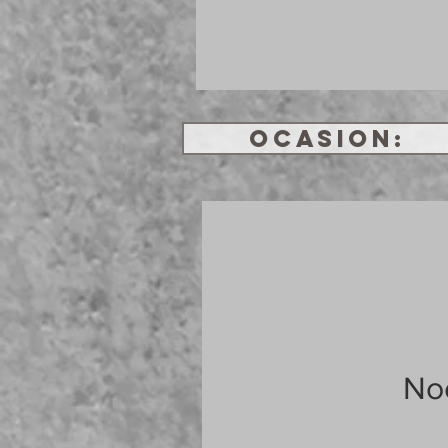
OCASION:
Noc