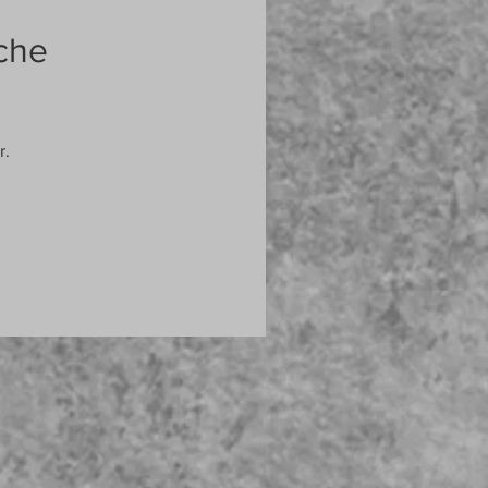
che
r.